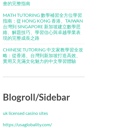
會的完整指南
MATH TUTORING 數學補習全方位學習
指南：從 HONG KONG 香港、TAIWAN
台灣到 SINGAPORE 新加坡建立數學思
維、解題技巧、學習信心與卓越學業表
現的完整成長之路
CHINESE TUTORING 中文家教學習全攻
略：從香港、台灣到新加坡打造高效、
實用又充滿文化魅力的中文學習體驗
Blogroll/Sidebar
uk licensed casino sites
https://usaglobality.com/