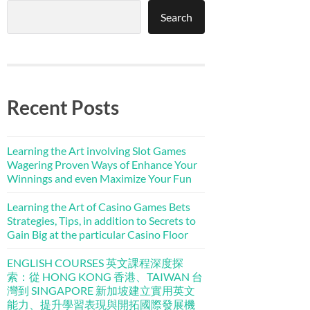
Search
Recent Posts
Learning the Art involving Slot Games
Wagering Proven Ways of Enhance Your
Winnings and even Maximize Your Fun
Learning the Art of Casino Games Bets
Strategies, Tips, in addition to Secrets to
Gain Big at the particular Casino Floor
ENGLISH COURSES 英文課程深度探
索：從 HONG KONG 香港、TAIWAN 台
灣到 SINGAPORE 新加坡建立實用英文
能力、提升學習表現與開拓國際發展機