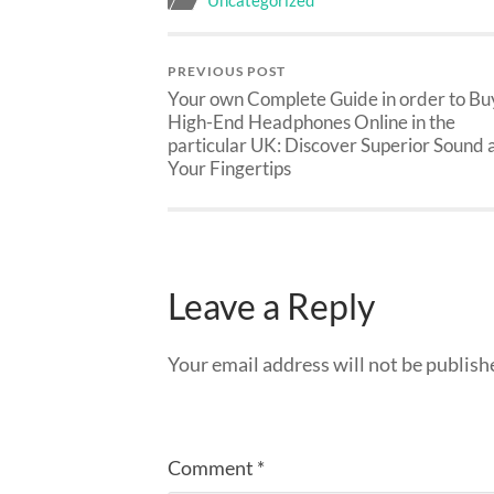
Uncategorized
PREVIOUS POST
Your own Complete Guide in order to Bu
High-End Headphones Online in the
particular UK: Discover Superior Sound 
Your Fingertips
Leave a Reply
Your email address will not be publish
Comment
*