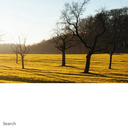
Search