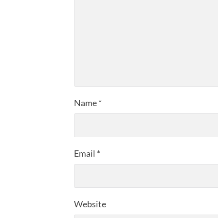
Name
*
Email
*
Website