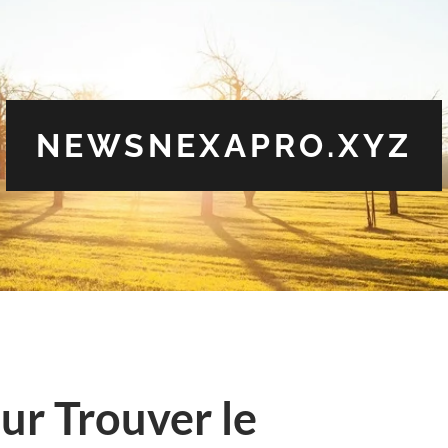
NEWSNEXAPRO.XYZ
ur Trouver le