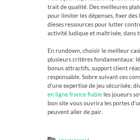
trait de qualité. Des meilleures pla
pour limiter les dépenses, fixer des
dieses ressources pour lutter contre
activité ludique et maîtrisée, dans 
En rundown, choisir le meilleur ca
plusieurs critères fondamentaux: lég
bonus attractifs, support client ré
responsable. Sobre suivant ces con
d’une expertise de jeu sécurisée, d
en ligne france fiable
les joueurs so
bon site vous ouvrira les portes d’u
peuvent aller de pair.