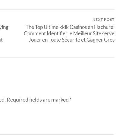
NEXT POST
ying
The Top Ultime kklk Casinos en Hachure:
Comment Identifier le Meilleur Site serve
at
Jouer en Toute Sécurité et Gagner Gros
ed.
Required fields are marked
*