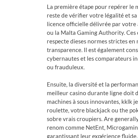
La première étape pour repérer le 
reste de vérifier votre légalité et s
licence officielle délivrée par votr
ou la Malta Gaming Authority. Ces c
respecte dieses normes strictes en 
transparence. Il est également conse
cybernautes et les comparateurs ind
ou frauduleux.
Ensuite, la diversité et la performa
meilleur casino durante ligne doit 
machines à sous innovantes, kklk jeu
roulette, votre blackjack ou the pok
sobre vrais croupiers. Are generall
renom comme NetEnt, Microgaming o
garantissant leur expérience fluide